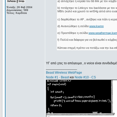
a) αλλάχτηκε η κεραία του bb link με τον κόμβο
Ένταξη: 28 Φεβ 2004
b) πετάχτηκε το Linksys του backbone με τον κ
Δημοσιεύσεις: 589
MB/s (καλό και χρυσό το wrt54g αλλά απο ευα
Τόπος: Καρδίτσα
c) διορθώθηκε το AP , ανέβηκε και πάλι η κερα
d) Ανανεώθηκε η σελίδα
www.kwmn
e) Προστέθηκε η σελίδα
www.weathermap.kw
f) Πολλά και διάφορα για να βελτιωθεί ο κόμβος
Κάποια στιγμή πρέπει να πετάξω και την isa et
ΥΓ από χτες το απόγευμα , ο voice είναι συνδεδεμ
_________________
Beast Wireless WebPage
Node #1 - Beast
και
Node #10 - CS