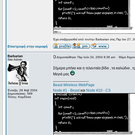
Έχει επεξεργασθεί από τον/την Barbarian στις Πεμ Ιαν 27, 
Επιστροφή στην κορυφή
Barbarian
Δημοσιεύθηκε: Πεμ Ιούν 24, 2004 8:36 am
Θέμα δημοσί
Site Admin
Σήμερα μπήκε και η τελευταία βίδα , τα καλώδια , 
Μεγιά μας
_________________
Beast Wireless WebPage
Node #1 - Beast
και
Node #10 - CS
Ένταξη: 28 Φεβ 2004
Δημοσιεύσεις: 589
Τόπος: Καρδίτσα