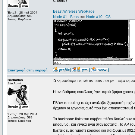
Cheers !
_________________
Beast Wireless WebPage
Ένταξη: 28 Φεβ 2004
Δημοσιεύσεις: 589
Node #1 - Beast
και
Node #10 - CS
Τόπος: Καρδίτσα
Επιστροφή στην κορυφή
Barbarian
Δημοσιεύθηκε: Πεμ Μάϊ 05, 2005 2:09 pm
Θέμα δημοσί
Site Admin
Η αναβάθμιση επιτέλους έγινε αφού βρήκα χρόνο μ
Πλέον το routing το έχει αναλάβει ξεχωριστό μηχάν
άρχισαν οι εργασίες αυτό που έχει αποκατασταθεί π
Ένταξη: 28 Φεβ 2004
Δημοσιεύσεις: 589
Τα backbone links του κόμβου πλέον δουλεύουν τέλε
Τόπος: Καρδίτσα
μηδαμινό , και γενικά είναι σταθερότατα . Το AP το
βλέπεις εμείς ήμαστε κορόιδα και παίζουμε με 802