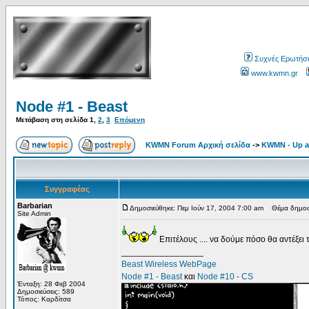
Συχνές Ερωτήσε
www.kwmn.gr
Node #1 - Beast
Μετάβαση στη σελίδα
1
,
2
,
3
Επόμενη
KWMN Forum Αρχική σελίδα
->
KWMN - Up a
Συγγραφέας
Barbarian
Δημοσιεύθηκε: Πεμ Ιούν 17, 2004 7:00 am
Θέμα δημοσί
Site Admin
Επιτέλους .... να δούμε πόσο θα αντέξει
_________________
Beast Wireless WebPage
Node #1 - Beast
και
Node #10 - CS
Ένταξη: 28 Φεβ 2004
Δημοσιεύσεις: 589
Τόπος: Καρδίτσα