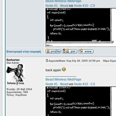
Beast Wireless WebPage
Node #1 - Beast
και
Node #10 - CS
Επιστροφή στην κορυφή
Barbarian
Δημοσιεύθηκε: Κυρ Αύγ 28, 2005 10:59 pm
Θέμα δημοσ
Site Admin
back again
_________________
Beast Wireless WebPage
Node #1 - Beast
και
Node #10 - CS
Ένταξη: 28 Φεβ 2004
Δημοσιεύσεις: 589
Τόπος: Καρδίτσα