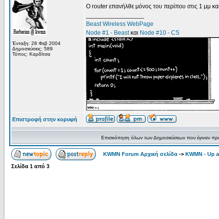
Ο router επανήλθε μόνος του περίπου στις 1 μμ και 
_________________
Beast Wireless WebPage
Node #1 - Beast
και
Node #10 - CS
Ένταξη: 28 Φεβ 2004
Δημοσιεύσεις: 589
Τόπος: Καρδίτσα
Επιστροφή στην κορυφή
Επισκόπηση όλων των Δημοσιεύσεων που έγιναν πρ
KWMN Forum Αρχική σελίδα
->
KWMN - Up a
Σελίδα
1
από
3