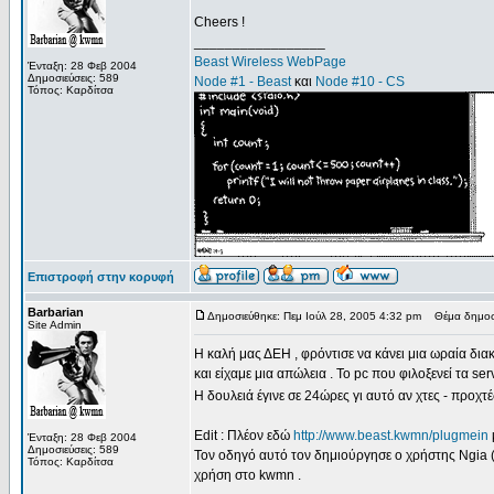
Cheers !
_________________
Beast Wireless WebPage
Ένταξη: 28 Φεβ 2004
Δημοσιεύσεις: 589
Node #1 - Beast
και
Node #10 - CS
Τόπος: Καρδίτσα
Επιστροφή στην κορυφή
Barbarian
Δημοσιεύθηκε: Πεμ Ιούλ 28, 2005 4:32 pm
Θέμα δημοσί
Site Admin
Η καλή μας ΔΕΗ , φρόντισε να κάνει μια ωραία δια
και είχαμε μια απώλεια . Το pc που φιλοξενεί τα se
Η δουλειά έγινε σε 24ώρες γι αυτό αν χτες - προχτέ
Edit : Πλέον εδώ
http://www.beast.kwmn/plugmein
Ένταξη: 28 Φεβ 2004
Δημοσιεύσεις: 589
Τον οδηγό αυτό τον δημιούργησε ο χρήστης Ngia (
Τόπος: Καρδίτσα
χρήση στο kwmn .