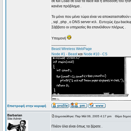
σε full Load σε όλα τα iface και η απόδοσή του ήτ
κανένα πρόβλημα .
Το μόνο που μένει τώρα είναι να αποκατασταθούν οι
, sql , php , ο DNS server κτλ . Ευτυχώς έχω backu
Σάββατο οι υπηρεσίες θα επανέλθουν πλήρως .
Υπομονή
_________________
Beast Wireless WebPage
Node #1 - Beast
και
Node #10 - CS
Επιστροφή στην κορυφή
Barbarian
Δημοσιεύθηκε: Παρ Μάϊ 06, 2005 4:17 pm
Θέμα δημοσί
Site Admin
Πλέον όλα είναι όπως τα ξέρατε .