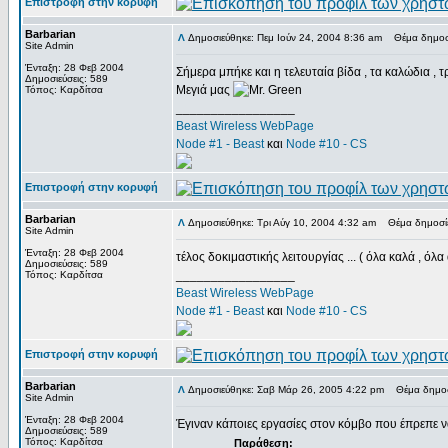
Επιστροφή στην κορυφή
Barbarian
Δημοσιεύθηκε: Πεμ Ιούν 24, 2004 8:36 am
Θέμα δημοσί
Site Admin
Ένταξη: 28 Φεβ 2004
Σήμερα μπήκε και η τελευταία βίδα , τα καλώδια , 
Δημοσιεύσεις: 589
Μεγιά μας
Τόπος: Καρδίτσα
_________________
Beast Wireless WebPage
Node #1 - Beast
και
Node #10 - CS
Επιστροφή στην κορυφή
Barbarian
Δημοσιεύθηκε: Τρι Αύγ 10, 2004 4:32 am
Θέμα δημοσίε
Site Admin
Ένταξη: 28 Φεβ 2004
τέλος δοκιμαστικής λειτουργίας ... ( όλα καλά , όλα
Δημοσιεύσεις: 589
_________________
Τόπος: Καρδίτσα
Beast Wireless WebPage
Node #1 - Beast
και
Node #10 - CS
Επιστροφή στην κορυφή
Barbarian
Δημοσιεύθηκε: Σαβ Μάρ 26, 2005 4:22 pm
Θέμα δημοσ
Site Admin
Ένταξη: 28 Φεβ 2004
Έγιναν κάποιες εργασίες στον κόμβο που έπρεπε ν
Δημοσιεύσεις: 589
Τόπος: Καρδίτσα
Παράθεση: