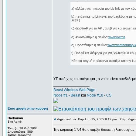
a) αλλάχτηκε η κεραία του bb link με τον κό
b) πετάχτηκε το Linksys του backbone με το
@@ )
c) διορθώθηκε το AP , ανέβηκε και πάλι η κ
d) Ανανεώθηκε η σελίδα
www.kwmn
e) Προστέθηκε η σελίδα
www.weathermap.
f) Πολλά και διάφορα για να βελτιωθεί ο κόμ
Κάποια στιγμή πρέπει να πετάξω και την isa
ΥΓ από χτες το απόγευμα , ο voice είναι συνδεδεμ
_________________
Beast Wireless WebPage
Node #1 - Beast
και
Node #10 - CS
Επιστροφή στην κορυφή
Barbarian
Δημοσιεύθηκε: Παρ Απρ 15, 2005 9:12 pm
Θέμα δημοσ
Site Admin
Ένταξη: 28 Φεβ 2004
Την κυριακή 17/4 θα υπάρξει διακοπή λειτουργία
Δημοσιεύσεις: 589
_________________
Τόπος: Καρδίτσα