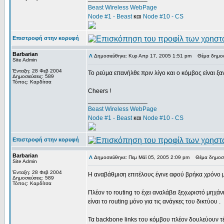
Beast Wireless WebPage
Node #1 - Beast
και
Node #10 - CS
Επιστροφή στην κορυφή
Barbarian
Δημοσιεύθηκε: Κυρ Απρ 17, 2005 1:51 pm
Θέμα δημοσ
Site Admin
Ένταξη: 28 Φεβ 2004
Το ρεύμα επανήλθε πριν λίγο και ο κόμβος είναι ξα
Δημοσιεύσεις: 589
Τόπος: Καρδίτσα
Cheers !
_________________
Beast Wireless WebPage
Node #1 - Beast
και
Node #10 - CS
Επιστροφή στην κορυφή
Barbarian
Δημοσιεύθηκε: Πεμ Μάϊ 05, 2005 2:09 pm
Θέμα δημοσί
Site Admin
Ένταξη: 28 Φεβ 2004
Η αναβάθμιση επιτέλους έγινε αφού βρήκα χρόνο μ
Δημοσιεύσεις: 589
Τόπος: Καρδίτσα
Πλέον το routing το έχει αναλάβει ξεχωριστό μηχά
είναι το routing μόνο για τις ανάγκες του δικτύου .
Τα backbone links του κόμβου πλέον δουλεύουν τέλε