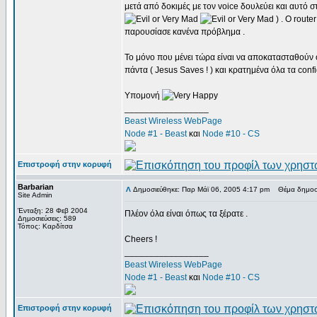
μετά από δοκιμές με τον voice δουλεύει και αυτό σ
) . O route
παρουσίασε κανένα πρόβλημα .
Το μόνο που μένει τώρα είναι να αποκατασταθούν οι
πάντα ( Jesus Saves ! ) και κρατημένα όλα τα conf
Υπομονή
_________________
Beast Wireless WebPage
Node #1 - Beast
και
Node #10 - CS
Επιστροφή στην κορυφή
Barbarian
Δημοσιεύθηκε: Παρ Μάϊ 06, 2005 4:17 pm
Θέμα δημοσί
Site Admin
Ένταξη: 28 Φεβ 2004
Πλέον όλα είναι όπως τα ξέρατε .
Δημοσιεύσεις: 589
Τόπος: Καρδίτσα
Cheers !
_________________
Beast Wireless WebPage
Node #1 - Beast
και
Node #10 - CS
Επιστροφή στην κορυφή