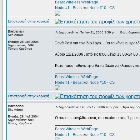
Beast Wireless WebPage
Node #1 - Beast
και
Node #10 - CS
Επιστροφή στην κορυφή
Barbarian
Δημοσιεύθηκε: Τετ Ιαν 11, 2006 3:59 pm
Θέμα δημοσίε
Site Admin
Ένταξη: 28 Φεβ 2004
Ξανά Post για τον ίδιο λόγο ... θα το κάνω ημερολ
Δημοσιεύσεις: 589
Τόπος: Καρδίτσα
Αύριο 12/1/2006 , από τις 8:00 μέχρι 13:00-14:00 , 
Κατά πάσα πιθανότητα θα τα βάλω να κλείσουν κατά
_________________
Beast Wireless WebPage
Node #1 - Beast
και
Node #10 - CS
Επιστροφή στην κορυφή
Barbarian
Δημοσιεύθηκε: Πεμ Ιαν 12, 2006 4:02 pm
Θέμα δημοσί
Site Admin
Ένταξη: 28 Φεβ 2004
Ο router επανήλθε μόνος του περίπου στις 1 μμ και 
Δημοσιεύσεις: 589
_________________
Τόπος: Καρδίτσα
Beast Wireless WebPage
Node #1 - Beast
και
Node #10 - CS