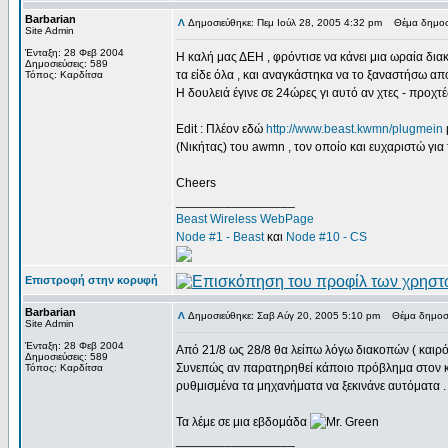
Barbarian
Δημοσιεύθηκε: Πεμ Ιούλ 28, 2005 4:32 pm
Θέμα δημοσί
Site Admin
Ένταξη: 28 Φεβ 2004
Η καλή μας ΔΕΗ , φρόντισε να κάνει μια ωραία διακ
Δημοσιεύσεις: 589
τα είδε όλα , και αναγκάστηκα να το ξαναστήσω από
Τόπος: Καρδίτσα
Η δουλειά έγινε σε 24ώρες γι αυτό αν χτες - προχτέ
Edit : Πλέον εδώ
http://www.beast.kwmn/plugmein
(Νικήτας) του awmn , τον οποίο και ευχαριστώ γι
Cheers
_________________
Beast Wireless WebPage
Node #1 - Beast
και
Node #10 - CS
Επιστροφή στην κορυφή
Barbarian
Δημοσιεύθηκε: Σαβ Αύγ 20, 2005 5:10 pm
Θέμα δημοσί
Site Admin
Ένταξη: 28 Φεβ 2004
Από 21/8 ως 28/8 θα λείπω λόγω διακοπών ( καιρ
Δημοσιεύσεις: 589
Συνεπώς αν παρατηρηθεί κάποιο πρόβλημα στον κόμ
Τόπος: Καρδίτσα
ρυθμισμένα τα μηχανήματα να ξεκινάνε αυτόματα . Α
Τα λέμε σε μια εβδομάδα
_________________