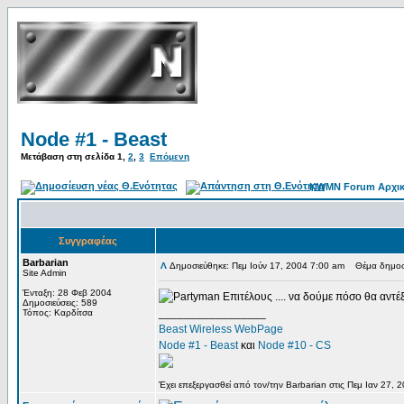
Node #1 - Beast
Μετάβαση στη σελίδα
1
,
2
,
3
Επόμενη
KWMN Forum Αρχικ
Συγγραφέας
Barbarian
Δημοσιεύθηκε: Πεμ Ιούν 17, 2004 7:00 am
Θέμα δημοσί
Site Admin
Ένταξη: 28 Φεβ 2004
Επιτέλους .... να δούμε πόσο θα αντέ
Δημοσιεύσεις: 589
_________________
Τόπος: Καρδίτσα
Beast Wireless WebPage
Node #1 - Beast
και
Node #10 - CS
Έχει επεξεργασθεί από τον/την Barbarian στις Πεμ Ιαν 27, 