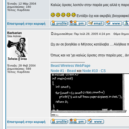
Ένταξη: 12 Μάρ 2004
Καλώς όρισες λοιπόν στην παρέα μας αλλά η παρ
Δημοσιεύσεις: 160
Τόπος: Καρδίτσα
Εντάξει όχι και ακριβές βιογραφικ
Επιστροφή στην κορυφή
Barbarian
Δημοσιεύθηκε: Πεμ Ιούλ 28, 2005 4:24 pm
Θέμα δημοσί
Site Admin
Ωχ αν σε βοηθάει ο Μήτσος κατάλαβα .... Αλήθεια 
Όπως και να 'χει καλώς όρισες στην παρέα μας , 
_________________
Beast Wireless WebPage
Ένταξη: 28 Φεβ 2004
Δημοσιεύσεις: 589
Node #1 - Beast
και
Node #10 - CS
Τόπος: Καρδίτσα
Επιστροφή στην κορυφή