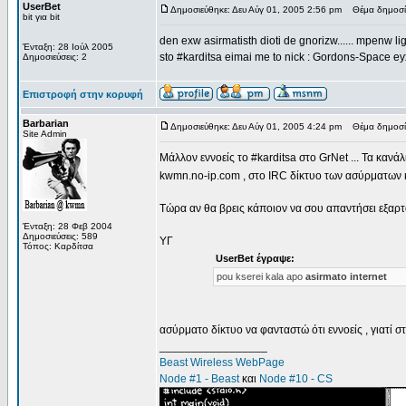
UserBet
Δημοσιεύθηκε: Δευ Αύγ 01, 2005 2:56 pm
Θέμα δημοσίευ
bit για bit
den exw asirmatisth dioti de gnorizw...... mpenw li
Ένταξη: 28 Ιούλ 2005
sto #karditsa eimai me to nick : Gordons-Space ey
Δημοσιεύσεις: 2
Επιστροφή στην κορυφή
Barbarian
Δημοσιεύθηκε: Δευ Αύγ 01, 2005 4:24 pm
Θέμα δημοσί
Site Admin
Μάλλον εννοείς το #karditsa στο GrNet ... Τα καν
kwmn.no-ip.com , στο IRC δίκτυο των ασύρματων κ
Τώρα αν θα βρεις κάποιον να σου απαντήσει εξαρτάτε
Ένταξη: 28 Φεβ 2004
Δημοσιεύσεις: 589
ΥΓ
Τόπος: Καρδίτσα
UserBet έγραψε:
pou kserei kala apo
asirmato internet
ασύρματο δίκτυο να φανταστώ ότι εννοείς , γιατί 
_________________
Beast Wireless WebPage
Node #1 - Beast
και
Node #10 - CS