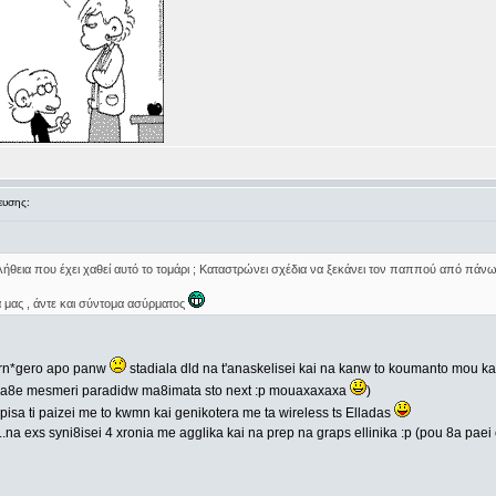
υσης:
λήθεια που έχει χαθεί αυτό το τομάρι ; Καταστρώνει σχέδια να ξεκάνει τον παππού από πάνω
 μας , άντε και σύντομα ασύρματος
p*rn*gero apo panw
stadiala dld na t'anaskelisei kai na kanw to koumanto mou ka
i ka8e mesmeri paradidw ma8imata sto next :p mouaxaxaxa
)
opisa ti paizei me to kwmn kai genikotera me ta wireless ts Elladas
ai...na exs syni8isei 4 xronia me agglika kai na prep na graps ellinika :p (pou 8a p