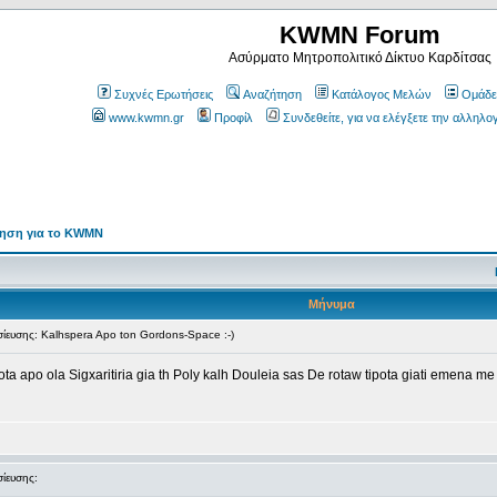
KWMN Forum
Ασύρματο Μητροπολιτικό Δίκτυο Καρδίτσας
Συχνές Ερωτήσεις
Αναζήτηση
Κατάλογος Μελών
Ομάδε
www.kwmn.gr
Προφίλ
Συνδεθείτε, για να ελέγξετε την αλληλο
τηση για το KWMN
Μήνυμα
υσης: Kalhspera Apo ton Gordons-Space :-)
rota apo ola Sigxaritiria gia th Poly kalh Douleia sas De rotaw tipota giati emena me
ευσης: