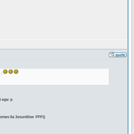
 ;
i egw :p
aei omws 8a 3esuni8isw :PPP)]