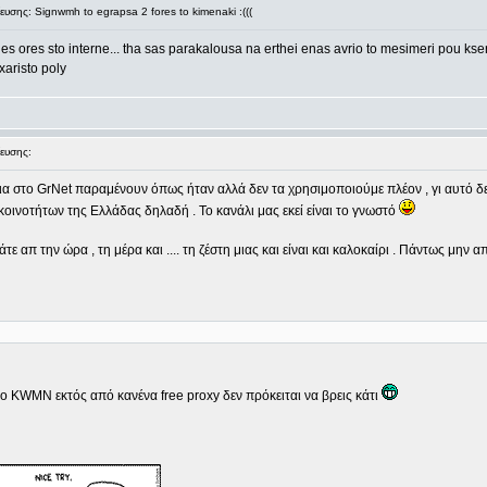
σης: Signwmh to egrapsa 2 fores to kimenaki :(((
ges ores sto interne... tha sas parakalousa na erthei enas avrio to mesimeri pou kser
xaristo poly
ευσης:
άλια στο GrNet παραμένουν όπως ήταν αλλά δεν τα χρησιμοποιούμε πλέον , γι αυτό δε
οινοτήτων της Ελλάδας δηλαδή . Το κανάλι μας εκεί είναι το γνωστό
 απ την ώρα , τη μέρα και .... τη ζέστη μιας και είναι και καλοκαίρι . Πάντως μην α
στο KWMN εκτός από κανένα free proxy δεν πρόκειται να βρεις κάτι