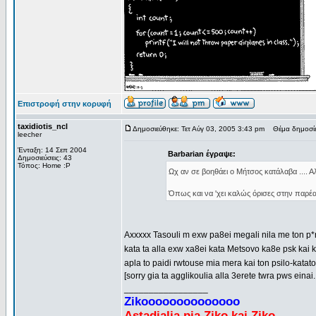
Επιστροφή στην κορυφή
taxidiotis_ncl
Δημοσιεύθηκε: Τετ Αύγ 03, 2005 3:43 pm
Θέμα δημοσίε
leecher
Ένταξη: 14 Σεπ 2004
Barbarian έγραψε:
Δημοσιεύσεις: 43
Τόπος: Home :P
Ωχ αν σε βοηθάει ο Μήτσος κατάλαβα .... Α
Όπως και να 'χει καλώς όρισες στην παρέα
Axxxxx Tasouli m exw pa8ei megali nila me ton 
kata ta alla exw xa8ei kata Metsovo ka8e psk ka
apla to paidi rwtouse mia mera kai ton psilo-katat
[sorry gia ta agglikoulia alla 3erete twra pws ein
_________________
Zikoooooooooooooo
Astadialia pia Ziko kai Ziko