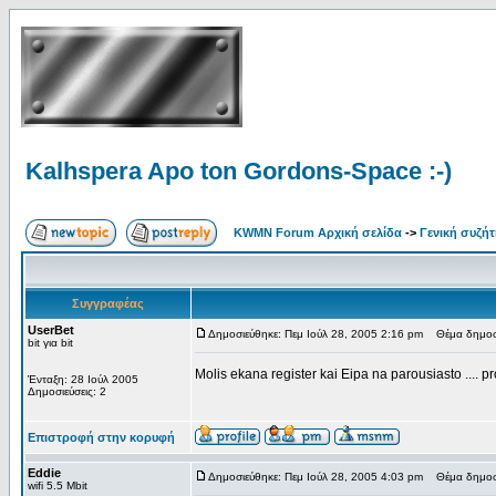
Kalhspera Apo ton Gordons-Space :-)
KWMN Forum Αρχική σελίδα
->
Γενική συζή
Συγγραφέας
UserBet
Δημοσιεύθηκε: Πεμ Ιούλ 28, 2005 2:16 pm
Θέμα δημοσίε
bit για bit
Molis ekana register kai Eipa na parousiasto .... p
Ένταξη: 28 Ιούλ 2005
Δημοσιεύσεις: 2
Επιστροφή στην κορυφή
Eddie
Δημοσιεύθηκε: Πεμ Ιούλ 28, 2005 4:03 pm
Θέμα δημοσί
wifi 5.5 Mbit