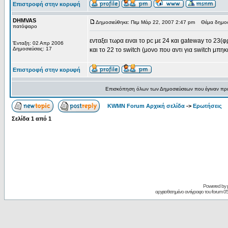
Επιστροφή στην κορυφή
DHMVAS
Δημοσιεύθηκε: Πεμ Μάρ 22, 2007 2:47 pm
Θέμα δημοσ
πατόψαρο
ενταξει τωρα ειναι το pc με 24 και gateway το 23(
Ένταξη: 02 Απρ 2006
Δημοσιεύσεις: 17
και το 22 το switch (μονο που αντι για switch μπ
Επιστροφή στην κορυφή
Επισκόπηση όλων των Δημοσιεύσεων που έγιναν πρ
KWMN Forum Αρχική σελίδα
->
Ερωτήσεις
Σελίδα
1
από
1
Powered by
αρχειοθετημένο αντίγραφο του forum 05/