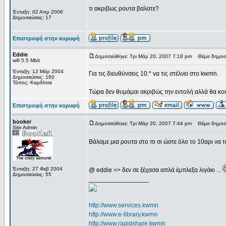
τι ακριβως ρουτα βαλατε?
Ένταξη: 02 Απρ 2006
Δημοσιεύσεις: 17
Επιστροφή στην κορυφή
Eddie
Δημοσιεύθηκε: Τρι Μάρ 20, 2007 7:18 pm
Θέμα δημοσί
wifi 5.5 Mbit
Ένταξη: 12 Μάρ 2004
Για τις διευθύνσεις 10.* να τις στέλνει στο kwmn.
Δημοσιεύσεις: 160
Τόπος: Καρδίτσα
Τώρα δεν θυμάμαι ακριβώς την εντολή αλλά θα κοι
Επιστροφή στην κορυφή
booker
Δημοσιεύθηκε: Τρι Μάρ 20, 2007 7:44 pm
Θέμα δημοσί
Site Admin
Βάλαμε μια ρουτα στο πι σι ώστε όλο το 10αρι να το
Ένταξη: 27 Φεβ 2004
@ eddie => δεν σε ξέχασα απλά έμπλεξα λιγάκι ...
Δημοσιεύσεις: 55
_________________
http://www.services.kwmn
http://www.e-library.kwmn
http://www.rapidshare.kwmn