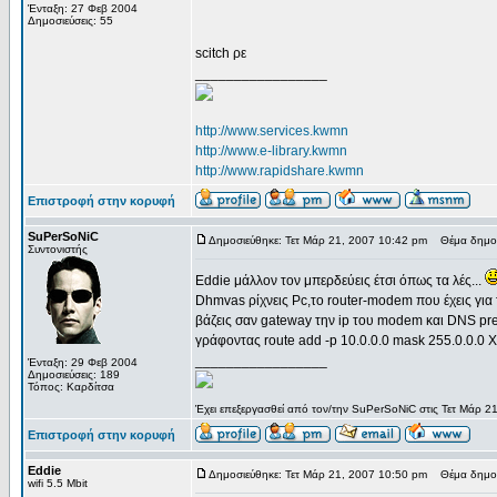
Ένταξη: 27 Φεβ 2004
Δημοσιεύσεις: 55
scitch ρε
_________________
http://www.services.kwmn
http://www.e-library.kwmn
http://www.rapidshare.kwmn
Επιστροφή στην κορυφή
SuPerSoNiC
Δημοσιεύθηκε: Τετ Μάρ 21, 2007 10:42 pm
Θέμα δημοσ
Συντονιστής
Eddie μάλλον τον μπερδεύεις έτσι όπως τα λές...
Dhmvas ρίχνεις Pc,το router-modem που έχεις για τ
βάζεις σαν gateway την ip του modem και DNS pre
γράφοντας route add -p 10.0.0.0 mask 255.0.0.0 X
_________________
Ένταξη: 29 Φεβ 2004
Δημοσιεύσεις: 189
Τόπος: Καρδίτσα
Έχει επεξεργασθεί από τον/την SuPerSoNiC στις Τετ Μάρ 2
Επιστροφή στην κορυφή
Eddie
Δημοσιεύθηκε: Τετ Μάρ 21, 2007 10:50 pm
Θέμα δημοσ
wifi 5.5 Mbit