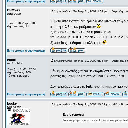
Επιστροφή στην κορυφή
DHMVAS
Δημοσιεύθηκε: Τετ Μάρ 21, 2007 1:59 pm
Θέμα δημοσί
πατόψαρο
1) μετα απο εκτεταμενη ερευνα στο ιντερνετ το φρι
Ένταξη: 02 Απρ 2006
Δημοσιεύσεις: 17
απο τη σελιδα των ρυθμισεων
2) εαν εχω καταλαβει καλα η ρουτα ειναι
"route add -p 10.0.0.0 mask 255.0.0.0 10.212.2.1"
3) admin χρειαζομαι και αλλες ips
Επιστροφή στην κορυφή
Eddie
Δημοσιεύθηκε: Τετ Μάρ 21, 2007 5:35 pm
Θέμα δημοσί
wifi 5.5 Mbit
Ένταξη: 12 Μάρ 2004
Εάν είμαι σωστός (και να με διορθώσει ο Booker) ε
Δημοσιεύσεις: 160
Τόπος: Καρδίτσα
ρούτες τις βάλαμε όλες στο PC και ΟΧΙ στο Fritzl.
Δεν πειράξαμε κάτι στο Fritzl διότι είχαμε το hub και
Επιστροφή στην κορυφή
booker
Δημοσιεύθηκε: Τετ Μάρ 21, 2007 10:23 pm
Θέμα δημοσ
Site Admin
Eddie έγραψε:
Δεν πειράξαμε κάτι στο Fritzl διότι είχαμε το
hu