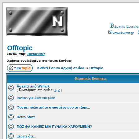
Συχνές Ερωτήσε
www.kwmn.gr
Offtopic
Συντονιστής:
Συντονιστές
Χρήστες συνδεδεμένοι στο forum: Κανένας
KWMN Forum Αρχική σελίδα
->
Offtopic
Θεματικές Ενότητες
Άσχετα από Wshark
[
Μετάβαση στη σελίδα:
1
,
2
]
Invites για ###τσάι ;###
Φυσάει πολύ απ'το σπασμένο μου το τζάμι...
Retro Stuff
ΠΩΣ ΘΑ ΚΑΝΕΙΣ ΜΙΑ ΓΥΝΑΙΚΑ XAΡΟΥΜΕΝΗ?
Ξερετε ότι...