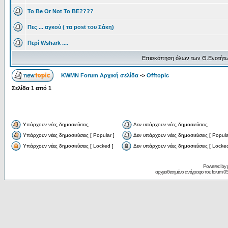
To Be Or Not To BE????
Πες ... αγκού ( τα post του Σάκη)
Περί Wshark ....
Επισκόπηση όλων των Θ.Ενοτήτω
KWMN Forum Αρχική σελίδα
->
Offtopic
Σελίδα
1
από
1
Υπάρχουν νέες δημοσιεύσεις
Δεν υπάρχουν νέες δημοσιεύσεις
Υπάρχουν νέες δημοσιεύσεις [ Popular ]
Δεν υπάρχουν νέες δημοσιεύσεις [ Popula
Υπάρχουν νέες δημοσιεύσεις [ Locked ]
Δεν υπάρχουν νέες δημοσιεύσεις [ Locked
Powered by
αρχειοθετημένο αντίγραφο του forum 05/