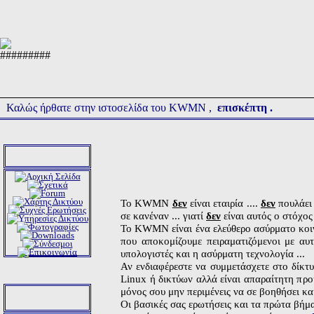
Καλώς ήρθατε στην ιστοσελίδα του
KWMN ,
επισκέπτη .
Πλοήγηση
To KWMN
δεν
είναι εταιρία ....
δεν
πουλάει 
σε κανέναν
...
γιατί
δεν
είναι αυτός ο στόχος
Το KWMN είναι ένα ελεύθερο ασύρματο κοινο
που αποκομίζουμε πειραματιζόμενοι με αυ
υπολογιστές και η ασύρματη τεχνολογία ...
Αν ενδιαφέρεστε να συμμετάσχετε στο δίκτυ
Linux ή δικτύων αλλά είναι απαραίτητη προ
μόνος σου μην περιμένεις να σε βοηθήσει και
Σύνδεση
Οι βασικές σας ερωτήσεις και τα πρώτα βήμα