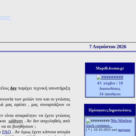
τσας
7 Αυγούστου 2026
Mapdb.kwmn.gr
43
κόμβοι /
18
 τέλος
δεν
παρέχει τεχνική υποστήριξη
διασυνδέσεις
34
interfaces
οινωνία των μελών του και οι γνώσεις
ά μας αρέσει , μας συναρπάζουν οι
Πρόσφατες Δημοσιεύσεις
ν είναι απαραίτητο να έχετε γνώσεις
Νέο Wireless
 και
μάθηση
. Αν δεν ασχοληθείς από
slack commun...
ι να σε βοηθήσουν ;
( * )
10-10-2015 από
stargazer
το
FAQ
. Αν όμως έχετε κάποια απορία