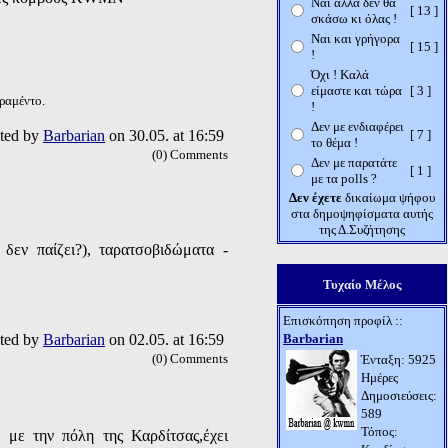
Ναι αλλά δεν θα
[ 13 ]
σκάσω κι όλας !
Ναι και γρήγορα
[ 15 ]
!
Όχι ! Καλά
είμαστε και τώρα
[ 3 ]
ραμέντο.
!
Δεν με ενδιαφέρει
ted by
Barbarian
on 30.05. at 16:59
[ 7 ]
το θέμα !
(0) Comments
Δεν με παρατάτε
[ 1 ]
με τα polls ?
Δεν έχετε
δικαίωμα ψήφου
στα δημοψηφίσματα αυτής
της Δ.Συζήτησης
 δεν παίζει?), ταρατσοβιδώματα -
Τυχαίο Μέλος
Επισκόπηση προφίλ ::
ted by
Barbarian
on 02.05. at 16:59
Barbarian
(0) Comments
Ένταξη: 5925
Ημέρες
Δημοσιεύσεις:
589
Τόπος:
 με την πόλη της Καρδίτσας,έχει