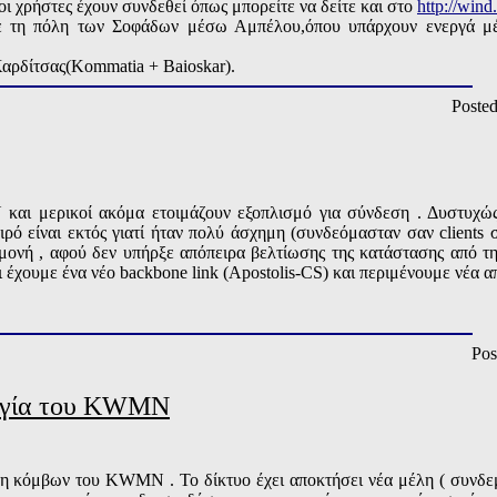
τοι χρήστες έχουν συνδεθεί όπως μπορείτε να δείτε και στο
http://win
ε τη πόλη των Σοφάδων μέσω Αμπέλου,όπου υπάρχουν ενεργά μέλ
 Καρδίτσας(Kommatia + Baioskar).
Poste
και μερικοί ακόμα ετοιμάζουν εξοπλισμό για σύνδεση . Δυστυχώς
ιρό είναι εκτός γιατί ήταν πολύ άσχημη (συνδεόμασταν σαν client
ονή , αφού δεν υπήρξε απόπειρα βελτίωσης της κατάστασης από την 
 έχουμε ένα νέο backbone link (Apostolis-CS) και περιμένουμε νέα 
Pos
υργία του KWMN
η κόμβων του KWMN . Το δίκτυο έχει αποκτήσει νέα μέλη ( συνδεμέ