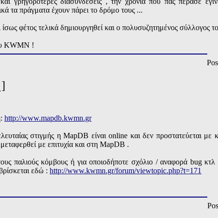
 και γρηγορότερες διασυνδέσεις , την χρονιά που πας πέρασε έγιν
ά τα πράγματα έχουν πάρει το δρόμο τους ...
ι ίσως φέτος τελικά δημιουργηθεί και ο πολυσυζητημένος σύλλογος το
του KWMN !
Pos
]
η:
http://www.mapdb.kwmn.gr
ελευταίας στιγμής η MapDB είναι online και δεν προστατεύεται με
μεταφερθεί με επιτυχία και στη MapDB .
ους παλιούς κόμβους ή για οποιοδήποτε σχόλιο / αναφορά bug κτλ
βρίσκεται εδώ :
http://www.kwmn.gr/forum/viewtopic.php?t=171
Pos