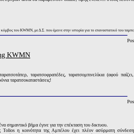
όμβος του KWMN, με Δ.Σ. που έμεινε στην ιστορία για το επαναστατικό του ταμπε
Pos
king KWMN
ταρατσοτάπερ, ταρατσοφραπέδες, ταρατσομπινελίκια (αφού παίζει,
χρόνια ταρατσοκαταστάσεις!
Pos
να σημαντικό βήμα έγινε για την επέκταση του δικτυου.
 Tolios η κοινότητα της Αμπέλου έχει πλέον ασύρματη σύνδεση