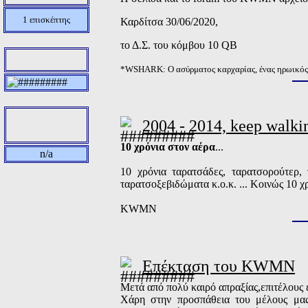
1 επισκέπτης
Καρδίτσα 30/06/2020,
το Δ.Σ. του κόμβου 10 QB
Site Hosted By
*WSHARK: O ασύρματος καρχαρίας, ένας ηρωικός κ
Σύνολο
2004 - 2014, keep wal
Επισκεπτών
10 χρόνια στον αέρα
...
n/a
10 χρόνια ταρατσάδες, ταρατσορούτερ, 
ταρατσοξεβιδώματα κ.ο.κ. ... Κοινώς 10 
KWMN
Επέκταση του KWMN
Μετά από πολύ καιρό απραξίας,επιτέλους έ
Χάρη στην προσπάθεια του μέλους μας