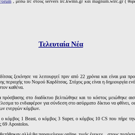
Forum
, μέσω irc στους servers irc.kwmn.gr και magnum.wirc.gr ( θύρε
Τελευταία Νέα
τσας ξεκίνησε να λειτουργεί πριν από 22 χρόνια και είναι μια πρ
ρης περιοχής του Νομού Καρδίτσας. Στόχος μας είναι η δημιουργία ε
στον καθένα.
α πρόσβασης στο διαδίκτυο βελτιώθηκε και το κόστος μειώθηκε αισ
εσμα το ενδιαφέρον για σύνδεση στο ασύρματο δίκτυο να φθίνει, οι
 των ενεργών κόμβων.
: ο κόμβος 1 Beast, o κόμβος 3 Super, ο κόμβος 10 CS που πήρε τ
 69 Apostolos.
ετήθηκαν αλλά θα παραμείνουν online, τιμής ένεκεν... στους πεσ