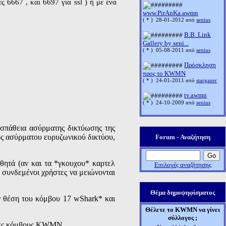
ς 6667 , και 6697 για ssl ) ή με ένα
www.PirAnKa.awmn
( * )
28-01-2012 από
senius
B.B. Link
Gallery by seni...
( * )
05-08-2011 από
senius
Πρόσκληση
προς το KWMN
( * )
24-01-2011 από
stargazer
tv.awmn
( * )
24-10-2009 από
senius
οσπάθεια ασύρματης δικτύωσης της
νός ασύρματου ευρυζωνικού δικτύου,
Forum -
Αναζήτηση
θητά (αν και τα *γκουχου* καρτελ
Επιλογές αναζήτησης
 συνδεμένοι χρήστες να μειώνονται
Θέμα δημοψηφίσματος
ην θέση του κόμβου 17 wShark* και
Θέλετε το KWMN να γίνει
σύλλογος ;
όντες κόμβους KWMN