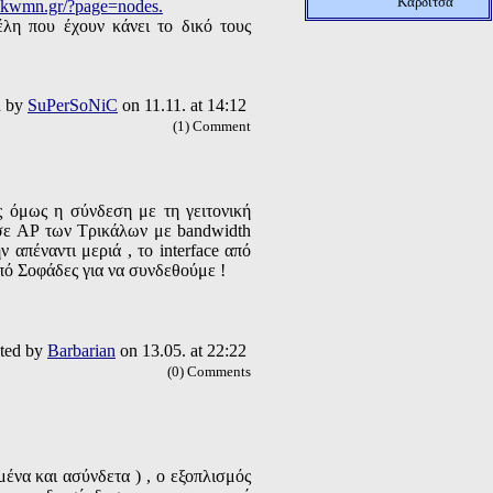
Καρδίτσα
d.kwmn.gr/?page=nodes.
η που έχουν κάνει το δικό τους
d by
SuPerSoNiC
on 11.11. at 14:12
(1) Comment
 όμως η σύνδεση με τη γειτονική
s σε AP των Τρικάλων με bandwidth
απέναντι μεριά , το interface από
από Σοφάδες για να συνδεθούμε !
ted by
Barbarian
on 13.05. at 22:22
(0) Comments
να και ασύνδετα ) , ο εξοπλισμός