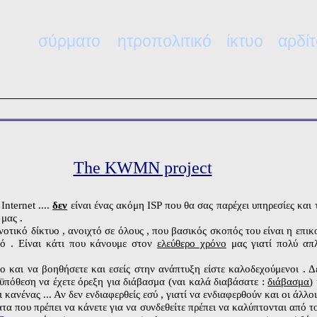
Α
Μ
Δ
Κ
σύρματο
ητροπολιτικό
ίκτυο
αρδί
Α
.
Μ
.
Δ
.
Κ
.
-
K.W.M.N.
The KWMN project
Internet ....
δεν
είναι ένας ακόμη ISP που θα σας παρέχει υπηρεσίες και
 μας .
τικό δίκτυο , ανοιχτό σε όλους , που βασικός σκοπός του είναι η επικ
τό . Είναι κάτι που κάνουμε στον
ελεύθερο χρόνο
μας γιατί πολύ απλ
ο και να βοηθήσετε και εσείς στην ανάπτυξη είστε καλοδεχούμενοι . Δε
ϋπόθεση να έχετε όρεξη για διάβασμα (ναι καλά διαβάσατε :
διάβασμα
)
 κανένας ... Αν δεν ενδιαφερθείς εσύ , γιατί να ενδιαφερθούν και οι άλλο
τα που πρέπει να κάνετε για να συνδεθείτε πρέπει να καλύπτονται από 