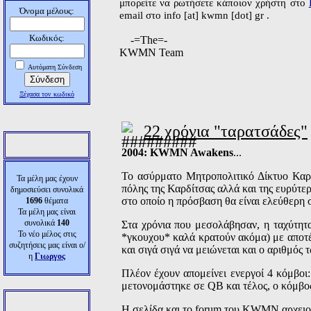
μπορείτε να ρωτήσετε κάποιον χρήστη στο
Όνομα μέλους:
email στο info [at] kwmn [dot] gr .
Κωδικός:
-=The=-
KWMN Team
Αυτόματη Σύνδεση
Ξέχασα τον κωδικό
22 χρόνια "ταρατσάδες"
Στατιστικά
2004: KWMN Awakens
...
Το ασύρματο Μητροπολιτικό Δίκτυο Καρδί
Τα μέλη μας έχουν
πόλης της Καρδίτσας αλλά και της ευρύτε
δημοσιεύσει συνολικά
στο οποίο η πρόσβαση θα είναι ελεύθερη 
1696
θέματα
Τα μέλη μας είναι
συνολικά
140
Στα χρόνια που μεσολάβησαν, η ταχύτητ
Το νέο μέλος στις
*γκουχου* καλά κρατούν ακόμα) με αποτέλ
συζητήσεις μας είναι ο/
και σιγά σιγά να μειώνεται και ο αριθμός
η
Γιωργος
Πλέον έχουν απομείνει ενεργοί 4 κόμβοι
μετονομάστηκε σε QB και τέλος, ο κόμβος
Χρήστες Online
Η σελίδα και το forum του KWMN αρχειοθ