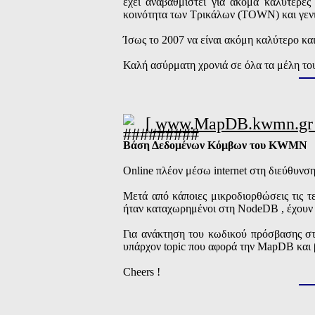
έχει αναβαθμιστεί για ακόμα καλύτερες
κοινότητα των Τρικάλων (TOWN) και γενικ
Ίσως το 2007 να είναι ακόμη καλύτερο κα
Καλή ασύρματη χρονιά σε όλα τα μέλη 
[ www.MapDB.kwmn.gr 
Βάση Δεδομένων Κόμβων του KWMN
Online πλέον μέσω internet στη διεύθυνσ
Μετά από κάποιες μικροδιορθώσεις τις τ
ήταν καταχωρημένοι στη NodeDB , έχουν 
Για ανάκτηση του κωδικού πρόσβασης στ
υπάρχον topic που αφορά την MapDB και 
Cheers !