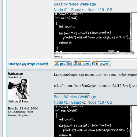
Beast Wireless WebPage
Node #1 - Beast
και
Node #10 - CS
Επιστροφή στην κορυφή
Barbarian
Δημοσιεύθηκε: Σαβ Ιαν 06, 2007 9:07 pm
Θέμα δημοσί
Site Admin
τελικά η πατέντα δούλεψε... από τις 24/12 δεν ξα
_________________
Beast Wireless WebPage
Node #1 - Beast
και
Node #10 - CS
Ένταξη: 28 Φεβ 2004
Δημοσιεύσεις: 589
Τόπος: Καρδίτσα