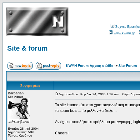
Συχνές Ερωτήσε
www.kwmn.gr
Site & forum
KWMN Forum Αρχική σελίδα
->
Site-Forum
Συγγραφέας
Barbarian
Δημοσιεύθηκε: Κυρ Δεκ 24, 2006 1:26 am
Θέμα δημοσίε
Site Admin
To site έπιασε κάτι από χριστουγεννιάτικη ατμόσφ
τα spam bots ... Το μέλλον θα δείξει ...
Αν έχετε οποιοδήποτε πρόβλημα με εγγραφή , login κ
Ένταξη: 28 Φεβ 2004
Δημοσιεύσεις: 589
Cheers !
Τόπος: Καρδίτσα
_________________