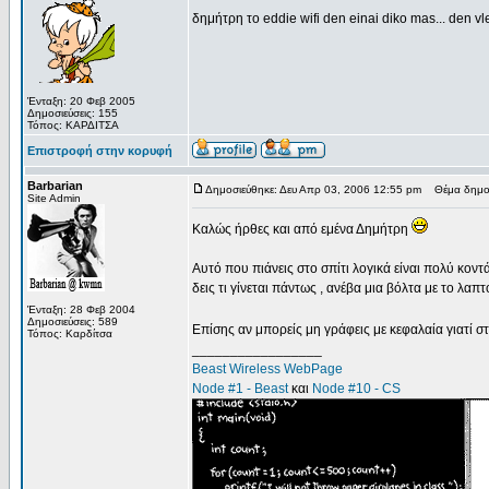
δημήτρη το eddie wifi den einai diko mas... den vlep
Ένταξη: 20 Φεβ 2005
Δημοσιεύσεις: 155
Τόπος: ΚΑΡΔΙΤΣΑ
Επιστροφή στην κορυφή
Barbarian
Δημοσιεύθηκε: Δευ Απρ 03, 2006 12:55 pm
Θέμα δημοσ
Site Admin
Καλώς ήρθες και από εμένα Δημήτρη
Αυτό που πιάνεις στο σπίτι λογικά είναι πολύ κοντά
δεις τι γίνεται πάντως , ανέβα μια βόλτα με το λαπτ
Ένταξη: 28 Φεβ 2004
Δημοσιεύσεις: 589
Επίσης αν μπορείς μη γράφεις με κεφαλαία γιατί 
Τόπος: Καρδίτσα
_________________
Beast Wireless WebPage
Node #1 - Beast
και
Node #10 - CS