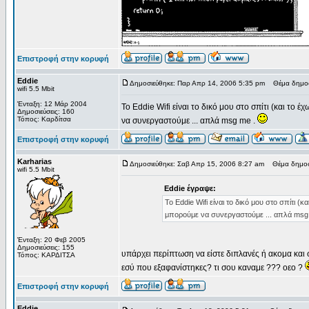
Επιστροφή στην κορυφή
Eddie
Δημοσιεύθηκε: Παρ Απρ 14, 2006 5:35 pm
Θέμα δημοσ
wifi 5.5 Mbit
Ένταξη: 12 Μάρ 2004
Το Eddie Wifi είναι το δικό μου στο σπίτι (και το 
Δημοσιεύσεις: 160
Τόπος: Καρδίτσα
να συνεργαστούμε ... απλά msg me .
Επιστροφή στην κορυφή
Karharias
Δημοσιεύθηκε: Σαβ Απρ 15, 2006 8:27 am
Θέμα δημοσ
wifi 5.5 Mbit
Eddie έγραψε:
Το Eddie Wifi είναι το δικό μου στο σπίτι (
μπορούμε να συνεργαστούμε ... απλά msg
Ένταξη: 20 Φεβ 2005
Δημοσιεύσεις: 155
υπάρχει περίπτωση να είστε διπλανές ή ακομα και σ
Τόπος: ΚΑΡΔΙΤΣΑ
εσύ που εξαφανίστηκες? τι σου καναμε ??? οεο ?
Επιστροφή στην κορυφή
Eddie