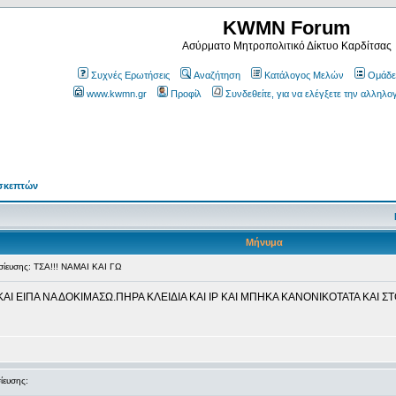
KWMN Forum
Ασύρματο Μητροπολιτικό Δίκτυο Καρδίτσας
Συχνές Ερωτήσεις
Αναζήτηση
Κατάλογος Μελών
Ομάδε
www.kwmn.gr
Προφίλ
Συνδεθείτε, για να ελέγξετε την αλληλο
σκεπτών
Μήνυμα
ευσης: ΤΣΑ!!! ΝΑΜΑΙ ΚΑΙ ΓΩ
ΑΙ ΕΙΠΑ ΝΑ ΔΟΚΙΜΑΣΩ.ΠΗΡΑ ΚΛΕΙΔΙΑ ΚΑΙ ΙP ΚΑΙ ΜΠΗΚΑ ΚΑΝΟΝΙΚΟΤΑΤΑ ΚΑΙ Σ
ευσης: