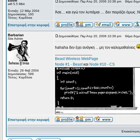
Eddie
Δημοσιεύθηκε: Πεμ Απρ 20, 2006 10:38 pm
Θέμα δημο
wifi 5.5 Mbit
Ένταξη: 12 Μάρ 2004
Άσε.... και εγώ τον λυπάμαι .... δεν πειράζει όμως .Ν
Δημοσιεύσεις: 160
Τόπος: Καρδίτσα
Επιστροφή στην κορυφή
Barbarian
Δημοσιεύθηκε: Πεμ Απρ 20, 2006 10:39 pm
Θέμα δημο
Site Admin
hahaha δεν έχει ανάγκη ... μη τον καλομαθαίνεις
_________________
Beast Wireless WebPage
Node #1 - Beast
και
Node #10 - CS
Ένταξη: 28 Φεβ 2004
Δημοσιεύσεις: 589
Τόπος: Καρδίτσα
Επιστροφή στην κορυφή
Επισκόπηση 