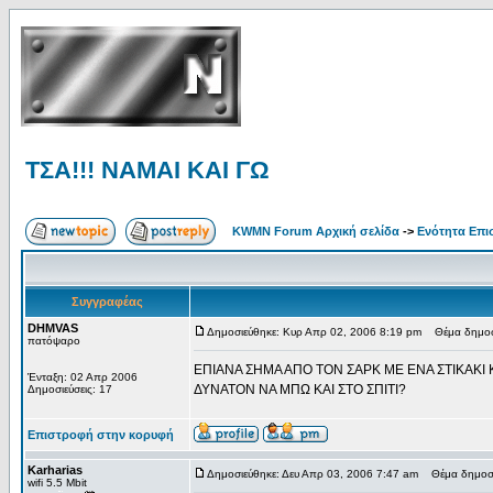
ΤΣΑ!!! ΝΑΜΑΙ ΚΑΙ ΓΩ
KWMN Forum Αρχική σελίδα
->
Ενότητα Επι
Συγγραφέας
DHMVAS
Δημοσιεύθηκε: Κυρ Απρ 02, 2006 8:19 pm
Θέμα δημοσί
πατόψαρο
ΕΠΙΑΝΑ ΣΗΜΑ ΑΠΟ ΤΟΝ ΣΑΡΚ ΜΕ ΕΝΑ ΣΤΙΚΑΚΙ Κ
Ένταξη: 02 Απρ 2006
ΔΥΝΑΤΟΝ ΝΑ ΜΠΩ ΚΑΙ ΣΤΟ ΣΠΙΤΙ?
Δημοσιεύσεις: 17
Επιστροφή στην κορυφή
Karharias
Δημοσιεύθηκε: Δευ Απρ 03, 2006 7:47 am
Θέμα δημοσί
wifi 5.5 Mbit