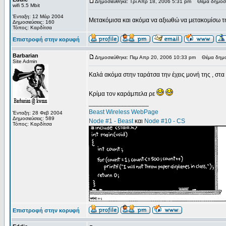
Δημοσιεύθηκε: Τρι Απρ 18, 2006 5:31 pm
Θέμα δημοσί
wifi 5.5 Mbit
Ένταξη: 12 Μάρ 2004
Μετακόμισα και ακόμα να αξιωθώ να μετακομίσω τη
Δημοσιεύσεις: 160
Τόπος: Καρδίτσα
Επιστροφή στην κορυφή
Barbarian
Δημοσιεύθηκε: Πεμ Απρ 20, 2006 10:33 pm
Θέμα δημο
Site Admin
Καλά ακόμα στην ταράτσα την έχεις μονή της , στα 
Κρίμα τον καράμπελα ρε
_________________
Beast Wireless WebPage
Ένταξη: 28 Φεβ 2004
Δημοσιεύσεις: 589
Node #1 - Beast
και
Node #10 - CS
Τόπος: Καρδίτσα
Επιστροφή στην κορυφή