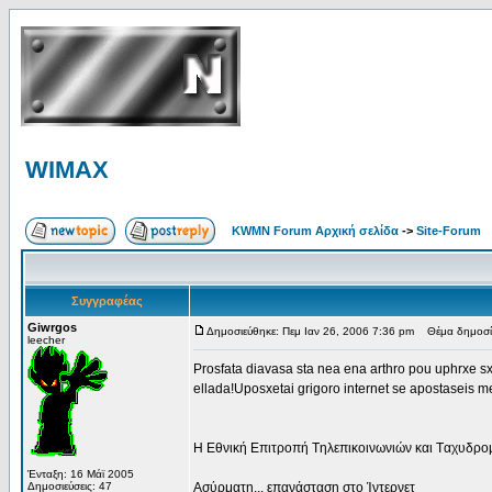
WIMAX
KWMN Forum Αρχική σελίδα
->
Site-Forum
Συγγραφέας
Giwrgos
Δημοσιεύθηκε: Πεμ Ιαν 26, 2006 7:36 pm
Θέμα δημοσί
leecher
Prosfata diavasa sta nea ena arthro pou uphrxe sxet
ellada!Uposxetai grigoro internet se apostaseis me
H Eθνική Eπιτροπή Tηλεπικοινωνιών και Tαχυδρομ
Ένταξη: 16 Μάϊ 2005
Δημοσιεύσεις: 47
Aσύρματη... επανάσταση στο Ίντερνετ