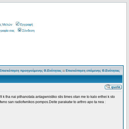
ς Μελών
Εγγραφή
γραφία σας
Σύνδεση
Επισκόπηση προηγούμενης Θ.Ενότητας
::
Επισκόπηση επόμενης Θ.Ενότητας
 k tha nai pithanotata antagwnistiko stis times otan me to kalo erthei k sto
ilefwno san radiofwnikos pompos.Deite parakatw to arthro apo ta nea :