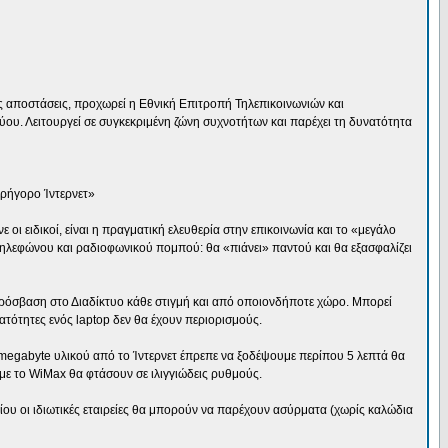
 αποστάσεις, προχωρεί η Εθνική Επιτροπή Τηλεπικοινωνιών και
ου. Λειτουργεί σε συγκεκριμένη ζώνη συχνοτήτων και παρέχει τη δυνατότητα
γρήγορο Ίντερνετ»
 ειδικοί, είναι η πραγματική ελευθερία στην επικοινωνία και το «μεγάλο
ύ τηλεφώνου και ραδιοφωνικού πομπού: θα «πιάνει» παντού και θα εξασφαλίζει
 πρόσβαση στο Διαδίκτυο κάθε στιγμή και από οποιονδήποτε χώρο. Μπορεί
τότητες ενός laptop δεν θα έχουν περιορισμούς.
1 megabyte υλικού από το Ίντερνετ έπρεπε να ξοδέψουμε περίπου 5 λεπτά θα
 με το WiMax θα φτάσουν σε ιλιγγιώδεις ρυθμούς.
ου οι ιδιωτικές εταιρείες θα μπορούν να παρέχουν ασύρματα (χωρίς καλώδια