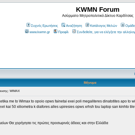
KWMN Forum
Ασύρματο Μητροπολιτικό Δίκτυο Καρδίτσας
Συχνές Ερωτήσεις
Αναζήτηση
Κατάλογος Μελών
Ομάδε
www.kwmn.gr
Προφίλ
Συνδεθείτε, για να ελέγξετε την αλληλο
Μήνυμα
ευσης: WIMAX
ika me to Wimax to opoio opws fainetai exei poli megaliteres dinatotites apo to wifi
xri kai 50 xiliometra k diafores alles upiresies opws xrhsh tou laptop san kinhto t
είων Θα χορήγησει τις πρώτες προσωρινές άδειες και στην Eλλάδα