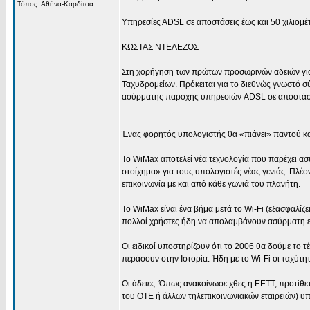
Τόπος: Αθήνα-Καρδίτσα
Yπηρεσίες ΑDSL σε αποστάσεις έως και 50 χιλιομέ
ΚΩΣΤΑΣ ΝΤΕΛΕΖΟΣ
Στη χορήγηση των πρώτων προσωρινών αδειών για 
Ταχυδρομείων. Πρόκειται για το διεθνώς γνωστό σ
ασύρματης παροχής υπηρεσιών ADSL σε αποστάσει
Ένας φορητός υπολογιστής θα «πιάνει» παντού και
Το WiMax αποτελεί νέα τεχνολογία που παρέχει ασ
στοίχημα» για τους υπολογιστές νέας γενιάς. Πλέο
επικοινωνία με και από κάθε γωνιά του πλανήτη.
Το WiMax είναι ένα βήμα μετά το Wi-Fi (εξασφαλί
πολλοί χρήστες ήδη να απολαμβάνουν ασύρματη επ
Οι ειδικοί υποστηρίζουν ότι το 2006 θα δούμε το 
περάσουν στην Ιστορία. Ήδη με το Wi-Fi οι ταχύτη
Οι άδειες. Όπως ανακοίνωσε χθες η EETT, προτίθε
του ΟΤΕ ή άλλων τηλεπικοινωνιακών εταιρειών) υ