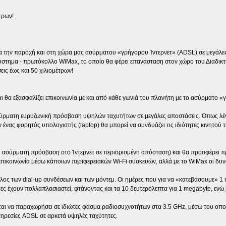
τρων!
την παροχή και στη χώρα μας ασύρματου «γρήγορου Ίντερνετ» (ADSL) σε μεγάλες
ύστημα - πρωτόκολλο WiMax, το οποίο θα φέρει επανάσταση στον χώρο του Διαδικτύ
ς έως και 50 χιλιομέτρων!
 θα εξασφαλίζει επικοινωνία με και από κάθε γωνιά του πλανήτη με το ασύρματο «
ύρματη ευρυζωνική πρόσβαση υψηλών ταχυτήτων σε μεγάλες αποστάσεις. Όπως λένε οι
ν ένας φορητός υπολογιστής (laptop) θα μπορεί να συνδυάζει τις ιδιότητες κινητο
ζει ασύρματη πρόσβαση στο Ίντερνετ σε περιορισμένη απόσταση) και θα προσφέρει
ικοινωνία μέσω κάποιων περιφερειακών Wi-Fi συσκευών, αλλά με το WiMax οι δυνα
τέλος των dial-up συνδέσεων και των μόντεμ. Οι ημέρες που για να «κατεβάσουμε» 
τες έχουν πολλαπλασιαστεί, φτάνοντας και τα 10 δευτερόλεπτα για 1 megabyte, ενώ
ται να παραχωρήσει σε ιδιώτες φάσμα ραδιοσυχνοτήτων στα 3.5 GHz, μέσω του οποί
πηρεσίες ADSL σε αρκετά υψηλές ταχύτητες.