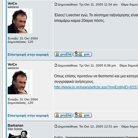
VoiCe
Δημοσιεύθηκε: Τρι Οκτ 11, 2005 11:54 am
Θέμα δημοσί
wireless
Έλεος! Leecher εγώ; Το σύστημα ταξινόμησης είνα
σπαμάρω καμια 20αρια πόστς.
Ένταξη: 31 Οκτ 2004
Δημοσιεύσεις: 120
Επιστροφή στην κορυφή
VoiCe
Δημοσιεύθηκε: Τρι Οκτ 11, 2005 9:39 pm
Θέμα δημοσίε
wireless
Όπως επίσης προτείνω να θεσπιστεί και μια κατηγ
συγγραφικά ανήσυχους.
http://www.in.gr/news/article.asp?lngEntityID=6
Ένταξη: 31 Οκτ 2004
Δημοσιεύσεις: 120
Επιστροφή στην κορυφή
Barbarian
Δημοσιεύθηκε: Τετ Οκτ 12, 2005 12:51 am
Θέμα δημοσί
Site Admin
haha , leeeeeeeeeeeeeeeeeeeeeeeeeeecheeee