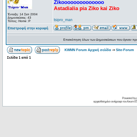
Zikoooooooooooooo
Astadialia pia Ziko kai Ziko
Ένταξη: 14 Σεπ 2004
Δημοσιεύσεις: 43
tsipro_man
Τόπος: Home :P
Επιστροφή στην κορυφή
Επισκόπηση όλων των Δημοσιεύσεων που έγιναν πρ
KWMN Forum Αρχική σελίδα
->
Site-Forum
Σελίδα
1
από
1
Powered by
αρχειοθετημένο αντίγραφο του forum 05/