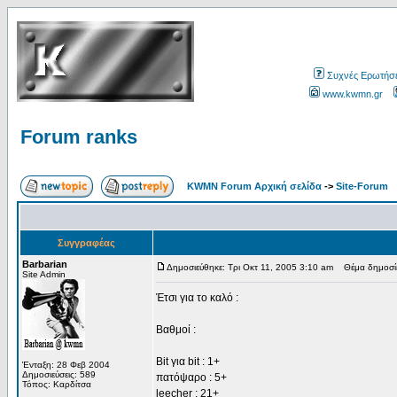
Συχνές Ερωτήσε
www.kwmn.gr
Forum ranks
KWMN Forum Αρχική σελίδα
->
Site-Forum
Συγγραφέας
Barbarian
Δημοσιεύθηκε: Τρι Οκτ 11, 2005 3:10 am
Θέμα δημοσίε
Site Admin
Έτσι για το καλό :
Βαθμοί :
Bit για bit : 1+
Ένταξη: 28 Φεβ 2004
Δημοσιεύσεις: 589
πατόψαρο : 5+
Τόπος: Καρδίτσα
leecher : 21+