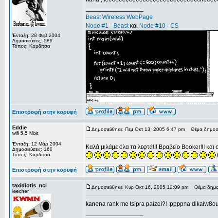
_________________
Beast Wireless WebPage
Node #1 - Beast
και
Node #10 - CS
Ένταξη: 28 Φεβ 2004
Δημοσιεύσεις: 589
Τόπος: Καρδίτσα
Επιστροφή στην κορυφή
Eddie
Δημοσιεύθηκε: Πεμ Οκτ 13, 2005 6:47 pm
Θέμα δημοσί
wifi 5.5 Mbit
Ένταξη: 12 Μάρ 2004
Καλά μιλάμε όλα τα λεφτά!!! Βραβείο Booker!!! και
Δημοσιεύσεις: 160
Τόπος: Καρδίτσα
Επιστροφή στην κορυφή
taxidiotis_ncl
Δημοσιεύθηκε: Κυρ Οκτ 16, 2005 12:09 pm
Θέμα δημοσ
leecher
kanena rank me tsipra paizei?! :ppppna dikaiw8o
_________________