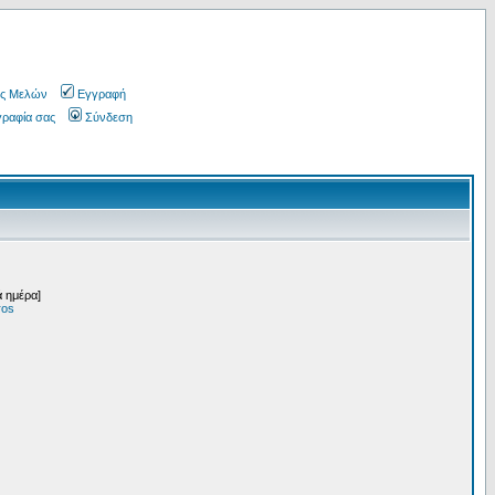
ς Μελών
Εγγραφή
γραφία σας
Σύνδεση
ά ημέρα]
ros