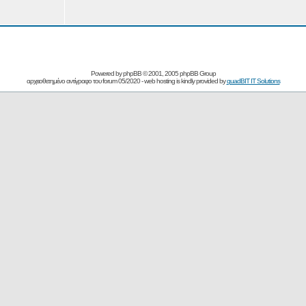
Powered by
phpBB
© 2001, 2005 phpBB Group
αρχειοθετημένο αντίγραφο του forum 05/2020 - web hosting is kindly provided by
quadBIT IT Solutions